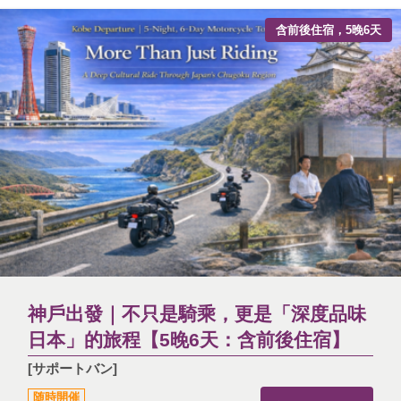
含前後住宿，5晚6天
神戶出發｜不只是騎乘，更是「深度品味
日本」的旅程【5晚6天：含前後住宿】
[サポートバン]
随時開催