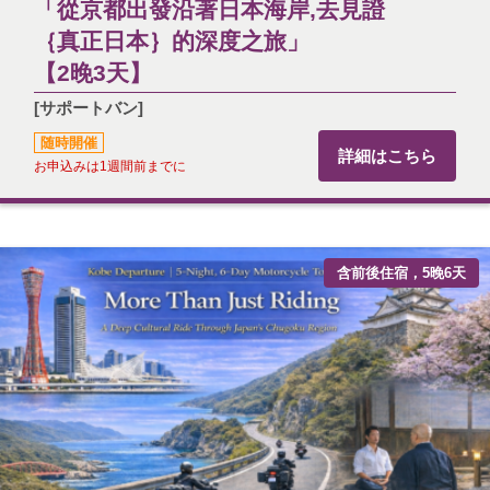
「從京都出發沿著日本海岸,去見證
｛真正日本｝的深度之旅」
【2晚3天】
[サポートバン]
随時開催
詳細はこちら
お申込みは1週間前までに
含前後住宿，5晚6天