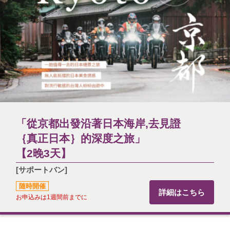
「從京都出發沿著日本海岸,去見證
｛真正日本｝的深度之旅」
【2晚3天】
[サポートバン]
随時開催
詳細はこちら
お申込みは1週間前までに