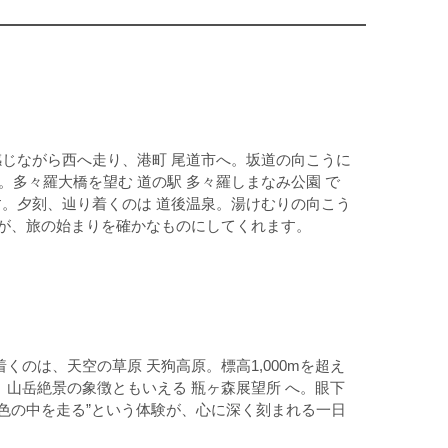
じながら西へ走り、港町 尾道市へ。坂道の向こうに
多々羅大橋を望む 道の駅 多々羅しまなみ公園 で
。夕刻、辿り着くのは 道後温泉。湯けむりの向こう
が、旅の始まりを確かなものにしてくれます。
のは、天空の草原 天狗高原。標高1,000mを超え
山岳絶景の象徴ともいえる 瓶ヶ森展望所 へ。眼下
色の中を走る”という体験が、心に深く刻まれる一日