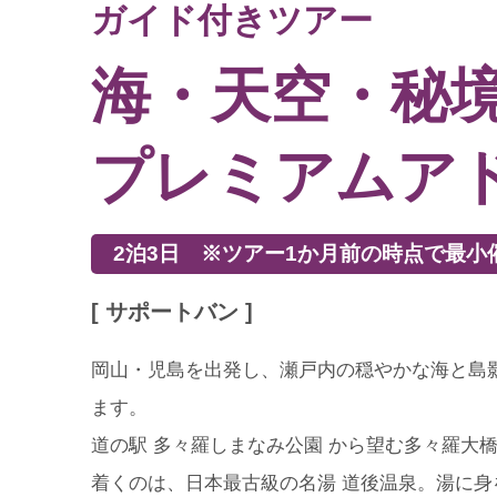
ガイド付きツアー
海・天空・秘
プレミアムア
2泊3日 ※ツアー1か月前の時点で最
[ サポートバン ]
岡山・児島を出発し、瀬戸内の穏やかな海と島影
ます。
道の駅 多々羅しまなみ公園 から望む多々羅大
着くのは、日本最古級の名湯 道後温泉。湯に