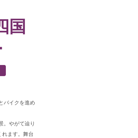
四国
ー
とバイクを進め
景。やがて辿り
くれます。舞台