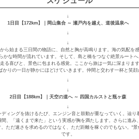
スケジュール
↓
1日目【172km】｜岡山集合 ～ 瀬戸内を越え、道後温泉へ
↓
↓
から始まる三日間の物語に、自然と胸が高鳴ります。海の気配を感
らかな時間が流れています。そして、島と橋をつなぐ絶景ルートへ。
走る喜びと、景色に包まれる感覚。ここから旅は一気に深まります
ばかりの一日が静かにほどけていきます。仲間と交わす一杯と笑顔
↓
↓
2日目【188km】｜天空の道へ ～ 四国カルストと瓶ヶ森
↓
ディングを抜けるたび、エンジン音と鼓動が重なっていく。辿り着く
間、「遠くまで来た」という実感が胸を満たします。さらに進み、
。ただ速さを求めるのではなく、ただ距離を稼ぐのでもない。“景
です。